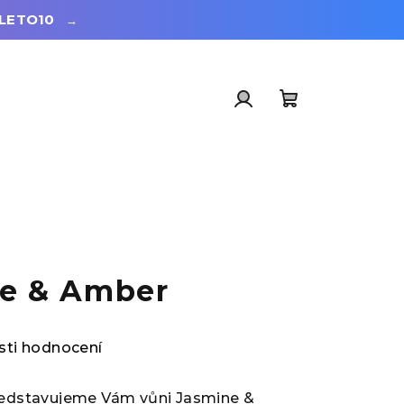
LETO10
→
Přihlášení
Nákupní
košík
e & Amber
ti hodnocení
představujeme Vám vůni Jasmine &