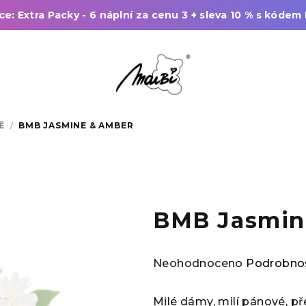
ce:
Extra Packy - 6 náplní za cenu 3 + sleva 10 % s kódem
Ě
/
BMB JASMINE & AMBER
BMB Jasmin
Průměrné
Neohodnoceno
Podrobnos
hodnocení
produktu
Milé dámy, milí pánové, 