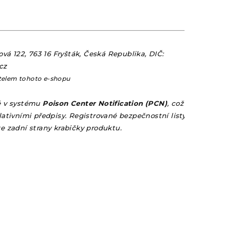
ová 122, 763 16 Fryšták, Česká Republika, DIČ:
cz
telem tohoto e-shopu
é v systému
Poison Center Notification (PCN)
, což zajišťuje je
lativními předpisy. Registrované bezpečnostní listy lze dohled
e zadní strany krabičky produktu.