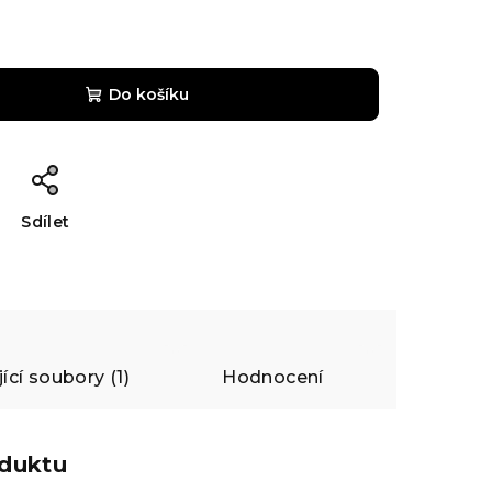
Do košíku
Sdílet
ící soubory (1)
Hodnocení
Diskuze
oduktu