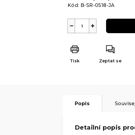
Kód:
B-SR-0518-JA
−
+
Tisk
Zeptat se
Popis
Souvisej
Detailní popis pr