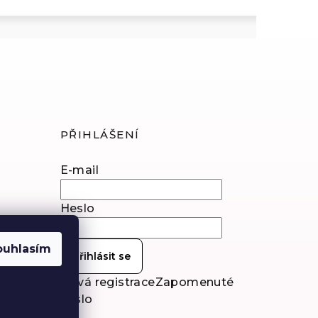
PŘIHLÁŠENÍ
E-mail
Heslo
ouhlasím
Přihlásit se
Nová registrace
Zapomenuté
heslo