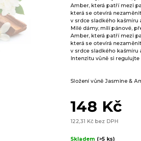
je
Amber, která patří mezi pa
0,0
která se otevírá nezaměni
z
v srdce sladkého kašmíru 
5
Milé dámy, milí pánové, 
hvězdiček.
Amber, která patří mezi pa
která se otevírá nezaměni
v srdce sladkého kašmíru 
Intenzitu vůně si regulujt
Složení vůně Jasmine & A
148 Kč
122,31 Kč bez DPH
Měrná
cena:
Skladem
(>5 ks)