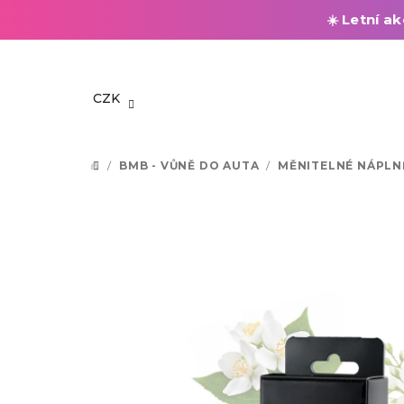
Letní ak
☀️
Přejít
na
obsah
CZK
/
BMB - VŮNĚ DO AUTA
/
MĚNITELNÉ NÁPLN
DOMŮ