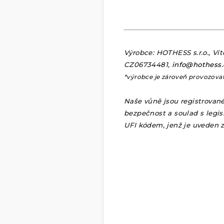
Výrobce: HOTHESS s.r.o., Vít
CZ06734481,
info@hothess.
*výrobce je zároveň provozova
Naše vůně jsou registrovan
bezpečnost a soulad s legis
UFI kódem, jenž je uveden z