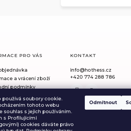
RMACE PRO VÁS
KONTAKT
objednávka
info
@
hothess.cz
+420 774 288 786
mace a vrácení zboží
dní podmínky
nky ochrany osobních
 používá soubory cookie.
Odmítnout
S
ocházením tohoto webu
á pravidla
e souhlas s jejich používáním.
s Profilujícími
tingových soutěží
govými) cookies dáváte právo
va a platba
ový typ dat. Podmínky ochrany