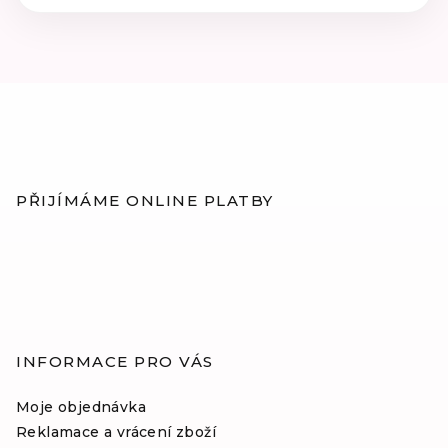
produktu
je
5
z
5
hvězdiček.
Z
á
p
PŘIJÍMÁME ONLINE PLATBY
a
t
í
INFORMACE PRO VÁS
Moje objednávka
Reklamace a vrácení zboží