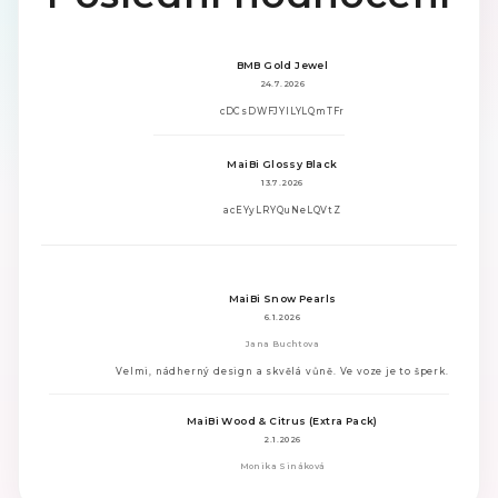
BMB Gold Jewel
24.7.2026
Hodnocení
cDCsDWFJYlLYLQmTFr
produktu
je
MaiBi Glossy Black
3
z
13.7.2026
5
Hodnocení
acEYyLRYQuNeLQVtZ
hvězdiček.
produktu
je
1
z
5
MaiBi Snow Pearls
hvězdiček.
6.1.2026
Jana Buchtova
Hodnocení
Velmi, nádherný design a skvělá vůně. Ve voze je to šperk.
produktu
je
MaiBi Wood & Citrus (Extra Pack)
5
2.1.2026
z
5
Monika Sináková
hvězdiček.
Hodnocení