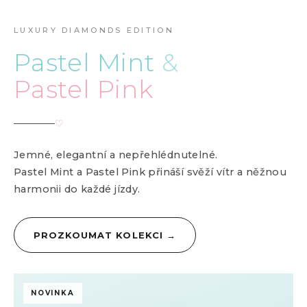
vnesou do Vašeho auta něhu a styl.
OBJEVTE NOVINKY
LUXURY DIAMONDS EDITION
Pastel Mint
&
ZOBRAZIT KOLEKCI →
Pastel Pink
♡
Jemné, elegantní a nepřehlédnutelné.
Pastel Mint a Pastel Pink přináší svěží vítr a něžnou
harmonii do každé jízdy.
PROZKOUMAT KOLEKCI
→
NOVINKA