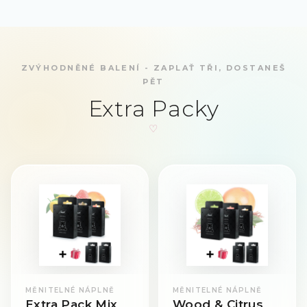
ZVÝHODNĚNÉ BALENÍ - ZAPLAŤ TŘI, DOSTANEŠ
PĚT
Extra Packy
MĚNITELNÉ NÁPLNĚ
MĚNITELNÉ NÁPLNĚ
Extra Pack Mix
Wood & Citrus