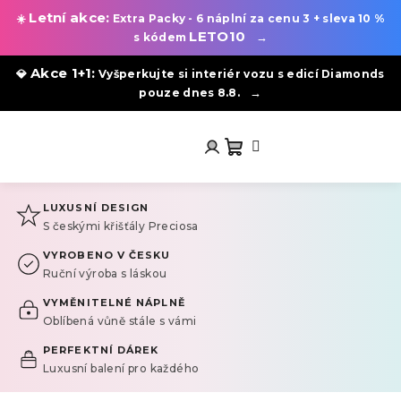
Letní akce:
☀️
Extra Packy - 6 náplní za cenu 3 + sleva 10 %
LETO10
→
s kódem
Akce 1+1:
💎
Vyšperkujte si interiér vozu s edicí Diamonds
→
pouze dnes 8.8.
Přejít
na
obsah
Nákupní
Přihlášení
LUXUSNÍ DESIGN
košík
S českými křišťály Preciosa
LUXUSNÍ ŠPERKY DO AUTA
VYROBENO V ČESKU
Ruční výroba s láskou
Pastel
Mint
& Pastel
Pink
VYMĚNITELNÉ NÁPLNĚ
Oblíbená vůně stále s vámi
♡
PERFEKTNÍ DÁREK
Luxusní balení pro každého
Zbrusu nové pastelové odstíny medvídka
MaiBi