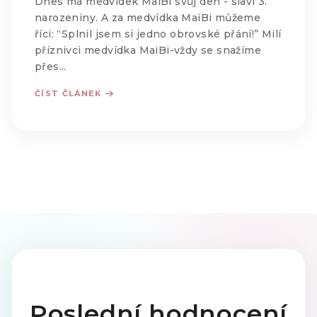
Dnes má medvídek MaiBi svůj den - slaví 3.
narozeniny. A za medvídka MaiBi můžeme
říci: “Splnil jsem si jedno obrovské přání!” Milí
příznivci medvídka MaiBi-vždy se snažíme
přes...
ČÍST ČLÁNEK
Poslední hodnocení