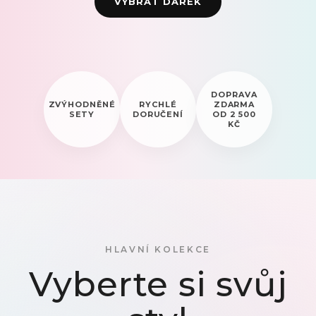
VYBRAT DÁREK
DOPRAVA
ZVÝHODNĚNÉ
RYCHLÉ
ZDARMA
SETY
DORUČENÍ
OD 2 500
KČ
HLAVNÍ KOLEKCE
Vyberte si svůj