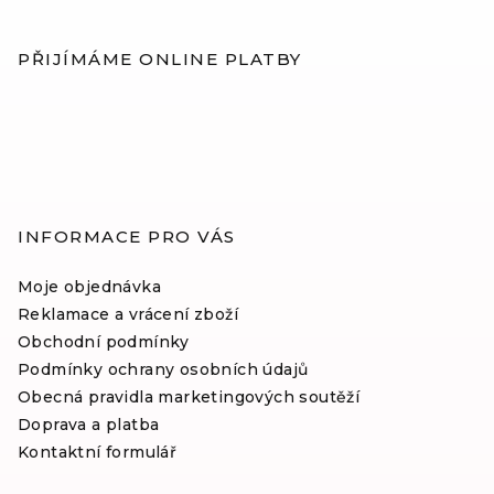
d
á
a
c
p
PŘIJÍMÁME ONLINE PLATBY
í
a
p
t
r
í
v
k
y
v
INFORMACE PRO VÁS
ý
p
Moje objednávka
i
Reklamace a vrácení zboží
s
Obchodní podmínky
u
Podmínky ochrany osobních údajů
Obecná pravidla marketingových soutěží
Doprava a platba
Kontaktní formulář