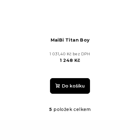
MaiBi Titan Boy
1 031,40 Kč bez DPH
1 248 Kč
Do košíku
5
položek celkem
O
v
l
á
Z