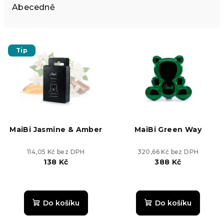
e
Abecedně
n
í
V
p
Tip
ý
r
p
o
i
d
s
u
p
k
r
MaiBi Jasmine & Amber
MaiBi Green Way
t
o
ů
d
114,05 Kč bez DPH
320,66 Kč bez DPH
138 Kč
388 Kč
u
k
Průměrné
hodnocení
t
produktu
Do košíku
Do košíku
ů
je
4,0