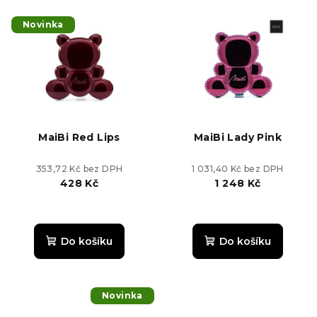
z
5
Novinka
hvězdiček.
MaiBi Red Lips
MaiBi Lady Pink
353,72 Kč bez DPH
1 031,40 Kč bez DPH
428 Kč
1 248 Kč
Do košíku
Do košíku
Novinka