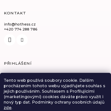
KONTAKT
info
@
hothess.cz
+420 774 288 786
PŘIHLÁŠENÍ
E-mail
Tento web používá soubory cookie. Dalším
procházením tohoto webu vyjadřujete souhlas s
Heslo
jejich používáním. Souhlasem s Profilujícími
(marketingovými) cookies dáváte právo využít i
Přihlásit se
nový typ dat. Podmínky ochrany osobních údajů
zde
.
Nová registrace
Zapomenuté heslo