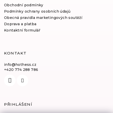
s
Obchodní podmínky
u
Podmínky ochrany osobních údajů
Obecná pravidla marketingových soutěží
Doprava a platba
Kontaktní formulář
KONTAKT
info
@
hothess.cz
+420 774 288 786
PŘIHLÁŠENÍ