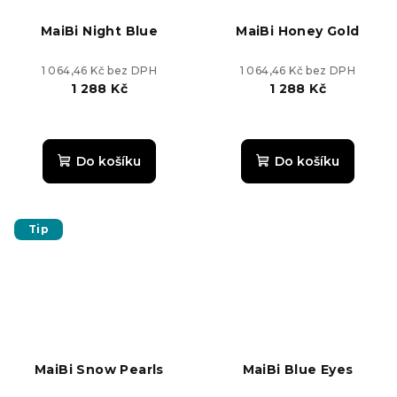
MaiBi Night Blue
MaiBi Honey Gold
1 064,46 Kč bez DPH
1 064,46 Kč bez DPH
1 288 Kč
1 288 Kč
Průměrné
hodnocení
produktu
Do košíku
Do košíku
je
5,0
z
5
Tip
hvězdiček.
MaiBi Snow Pearls
MaiBi Blue Eyes