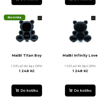
ů
je
je
5,0
5,0
z
z
5
5
Novinka
hvězdiček.
hvězdiček.
MaiBi Titan Boy
MaiBi Infinity Love
1 031,40 Kč bez DPH
1 031,40 Kč bez DPH
1 248 Kč
1 248 Kč
Do košíku
Do košíku