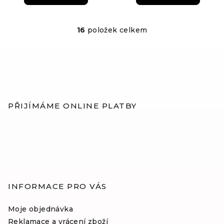
16
položek celkem
O
v
l
á
Z
d
á
a
c
p
PŘIJÍMÁME ONLINE PLATBY
í
a
p
t
r
í
v
k
y
v
INFORMACE PRO VÁS
ý
p
Moje objednávka
i
Reklamace a vrácení zboží