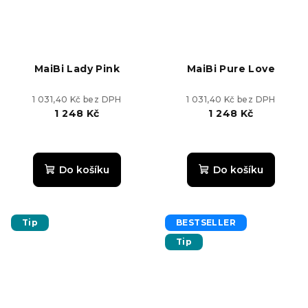
MaiBi Lady Pink
MaiBi Pure Love
1 031,40 Kč bez DPH
1 031,40 Kč bez DPH
1 248 Kč
1 248 Kč
Průměrné
hodnocení
produktu
Do košíku
Do košíku
je
5,0
z
5
Tip
BESTSELLER
hvězdiček.
Tip