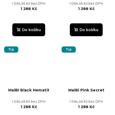
1 064,46 Kč bez DPH
1 064,46 Kč bez DPH
1 288 Kč
1 288 Kč
Průměrné
hodnocení
produktu
Do košíku
Do košíku
je
5,0
z
5
Tip
Tip
hvězdiček.
MaiBi Black Hematit
MaiBi Pink Secret
1 064,46 Kč bez DPH
1 064,46 Kč bez DPH
1 288 Kč
1 288 Kč