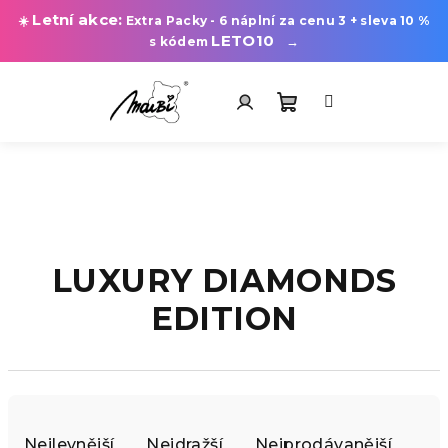
Letní akce:
☀️
Extra Packy - 6 náplní za cenu 3 + sleva 10 %
LETO10
→
s kódem
Přejít
na
obsah
Nákupní
Přihlášení
košík
LUXURY DIAMONDS
EDITION
Ř
a
Nejlevnější
Nejdražší
Nejprodávanější