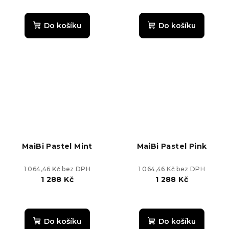
Průměrné
hodnocení
produktu
Do košíku
Do košíku
je
5,0
z
5
hvězdiček.
MaiBi Pastel Mint
MaiBi Pastel Pink
1 064,46 Kč bez DPH
1 064,46 Kč bez DPH
1 288 Kč
1 288 Kč
Do košíku
Do košíku