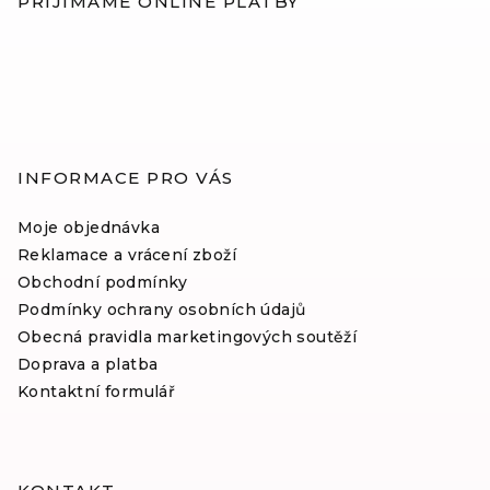
p
PŘIJÍMÁME ONLINE PLATBY
a
t
í
INFORMACE PRO VÁS
Moje objednávka
Reklamace a vrácení zboží
Obchodní podmínky
Podmínky ochrany osobních údajů
Obecná pravidla marketingových soutěží
Doprava a platba
Kontaktní formulář