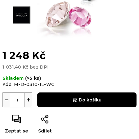
1 248 Kč
1 031,40 Kč bez DPH
Měrná
Skladem
(>5 ks)
cena:
Kód:
M-D-0310-IL-WC
−
+
Do košíku
Zeptat se
Sdílet