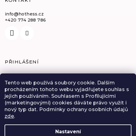
KONTAKT
info
@
hothess.cz
+420 774 288 786
PŘIHLÁŠENÍ
E-mail
Tento web používá soubory cookie. Dalším
procházením tohoto webu vyjadřujete souhlas s
Heslo
jejich používáním. Souhlasem s Profilujícími
(marketingovými) cookies dáváte právo využít i
Přihlásit se
nový typ dat. Podmínky ochrany osobních údajů
zde
.
Nová registrace
Zapomenuté heslo
Nastavení