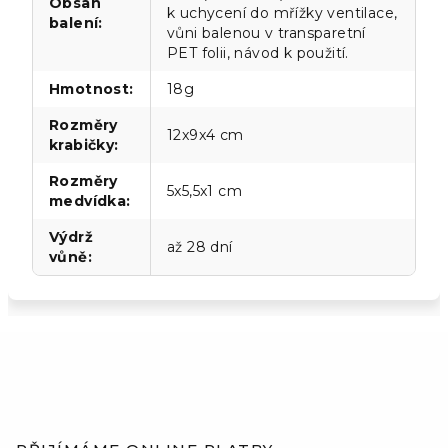
Obsah
k uchycení do mřížky ventilace,
balení
:
vůni balenou v transparetní
PET folii, návod k použití.
Hmotnost
:
18g
Rozměry
12x9x4 cm
krabičky
:
Rozměry
5x5,5x1 cm
medvídka
:
Výdrž
až 28 dní
vůně
:
Z
á