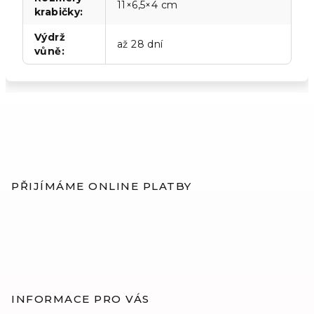
11×6,5×4 cm
krabičky
:
Výdrž
až 28 dní
vůně
:
Z
á
p
PŘIJÍMÁME ONLINE PLATBY
a
t
í
INFORMACE PRO VÁS