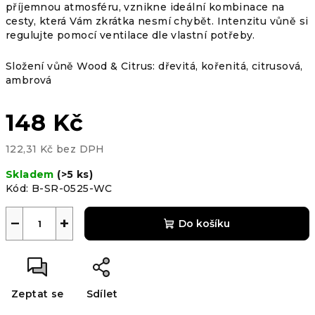
příjemnou atmosféru, vznikne ideální kombinace na
cesty, která Vám zkrátka nesmí chybět. Intenzitu vůně si
regulujte pomocí ventilace dle vlastní potřeby.
Složení vůně Wood & Citrus: dřevitá, kořenitá, citrusová,
ambrová
148 Kč
122,31 Kč bez DPH
Měrná
Skladem
(>5 ks)
cena:
Kód:
B-SR-0525-WC
−
+
Do košíku
Zeptat se
Sdílet