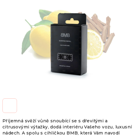
je
0,0
z
5
hvězdiček.
Příjemná svěží vůně snoubící se s dřevitými a
citrusovými výtažky, dodá interiéru Vašeho vozu, luxusní
nádech. A spolu s cihličkou BMB, která Vám navodí