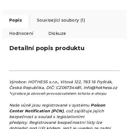
Popis
Související soubory (1)
Hodnocení
Diskuze
Detailní popis produktu
Výrobce: HOTHESS s.r.o., Vítová 122, 763 16 Fryšták,
Česká Republika, DIČ: CZ06734481,
info@hothess.cz
*výrobce je zároveň provozovatelem tohoto e-shopu
Naše vůně jsou registrované v systému
Poison
Center Notification (PCN)
, což zajišťuje jejich
bezpečnost a soulad s legislativními
předpisy. Registrované bezpečnostní listy lze
dohledat pod UFI kódem, jenž je uveden ze zadní