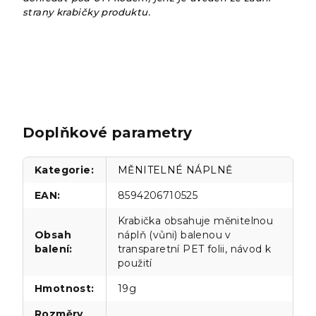
strany krabičky produktu.
Doplňkové parametry
Kategorie
:
MĚNITELNÉ NÁPLNĚ
EAN
:
8594206710525
Krabička obsahuje měnitelnou
Obsah
náplň (vůni) balenou v
balení
:
transparetní PET folii, návod k
použití
Hmotnost
:
19g
Rozměry