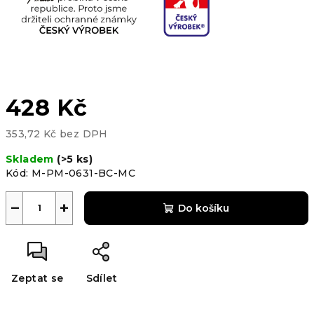
428 Kč
353,72 Kč bez DPH
Měrná
Skladem
(>5 ks)
cena:
Kód:
M-PM-0631-BC-MC
−
+
Do košíku
Zeptat se
Sdílet