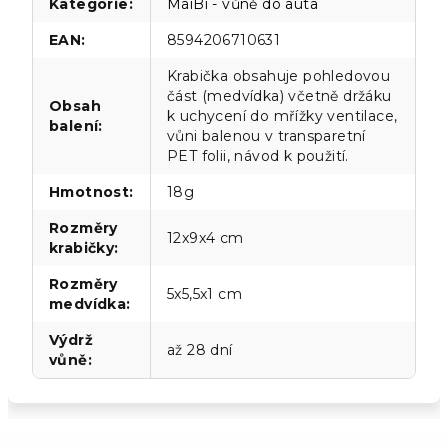
Kategorie
:
MaiBi - vůně do auta
EAN
:
8594206710631
Krabička obsahuje pohledovou
část (medvídka) včetně držáku
Obsah
k uchycení do mřížky ventilace,
balení
:
vůni balenou v transparetní
PET folii, návod k použití.
Hmotnost
:
18g
Rozměry
12x9x4 cm
krabičky
:
Rozměry
5x5,5x1 cm
medvídka
:
Výdrž
až 28 dní
vůně
: