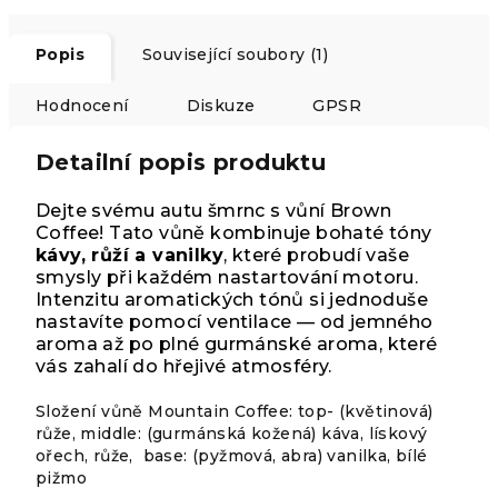
Popis
Související soubory (1)
Hodnocení
Diskuze
GPSR
Detailní popis produktu
Dejte svému autu šmrnc s vůní Brown
Coffee! Tato vůně kombinuje bohaté tóny
kávy, růží a vanilky
, které probudí vaše
smysly při každém nastartování motoru.
Intenzitu aromatických tónů si jednoduše
nastavíte pomocí ventilace — od jemného
aroma až po plné gurmánské aroma, které
vás zahalí do hřejivé atmosféry.
Složení vůně Mountain Coffee: top- (květinová)
růže, middle: (gurmánská kožená) káva, lískový
ořech, růže, base: (pyžmová, abra) vanilka, bílé
pižmo