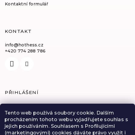
Kontaktní formulář
KONTAKT
info
@
hothess.cz
+420 774 288 786
PŘIHLÁŠENÍ
E-mail
Tento web používá soubory cookie. Dalším
procházením tohoto webu vyjadřujete souhlas s
Heslo
jejich používáním. Souhlasem s Profilujícími
(marketingovými) cookies dáváte právo využít i