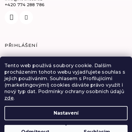
+420 774 288 786
PŘIHLÁŠENÍ
E-mail
Tento web používá soubory cookie. Dalším
procházením tohoto webu vyjadřujete souhlas s
Heslo
jejich používáním. Souhlasem s Profilujícími
(marketingovými) cookies dáváte právo využít i
Přihlásit se
nový typ dat. Podmínky ochrany osobních údajů
zde
.
Nová registrace
Zapomenuté heslo
Nastavení
Copyright 2026
MaiBi - vonný šperk do auta
.
Všechna práva vyhrazena.
Odmítnout
Souhlasím