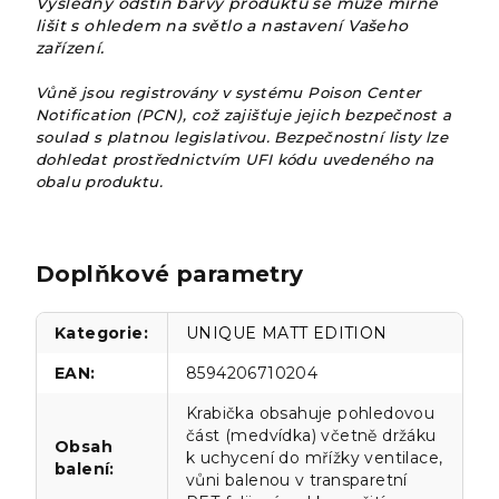
Výsledný odstín barvy produktu se může mírně
lišit s ohledem na světlo a nastavení Vašeho
zařízení.
Vůně jsou registrovány v systému Poison Center
Notification (PCN), což zajišťuje jejich bezpečnost a
soulad s platnou legislativou. Bezpečnostní listy lze
dohledat prostřednictvím UFI kódu uvedeného na
obalu produktu.
Doplňkové parametry
Kategorie
:
UNIQUE MATT EDITION
EAN
:
8594206710204
Krabička obsahuje pohledovou
část (medvídka) včetně držáku
Obsah
k uchycení do mřížky ventilace,
balení
:
vůni balenou v transparetní