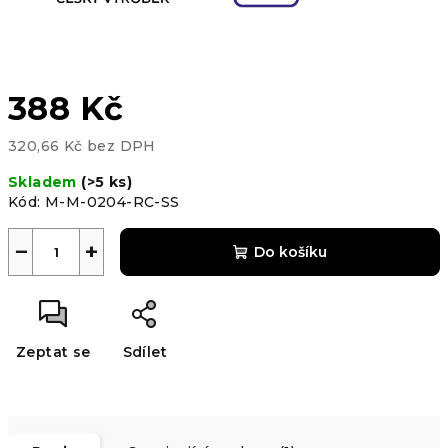
388 Kč
320,66 Kč bez DPH
Měrná
Skladem
(>5 ks)
cena:
Kód:
M-M-0204-RC-SS
−
+
Do košíku
Zeptat se
Sdílet