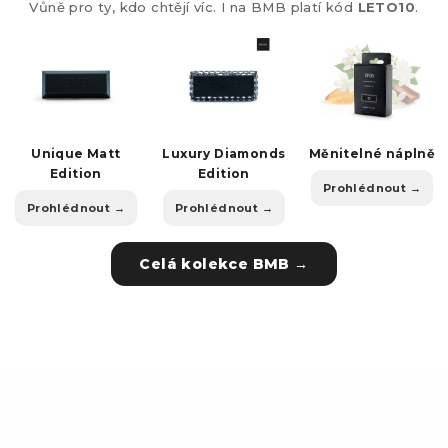
Vůně pro ty, kdo chtějí víc. I na BMB platí kód
LETO10
.
Unique Matt
Luxury Diamonds
Měnitelné náplně
Edition
Edition
Prohlédnout →
Prohlédnout →
Prohlédnout →
Celá kolekce BMB →
Z