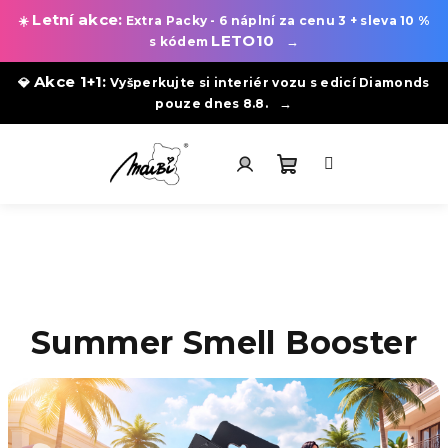
Letní akce:
☀️
Extra Packy - 6 náplní za cenu 3 + sleva 10 %
LETO10
→
s kódem
Akce 1+1:
💎
Vyšperkujte si interiér vozu s edicí Diamonds
→
pouze dnes 8.8.
Přejít
na
obsah
Nákupní
Přihlášení
košík
Summer Smell Booster