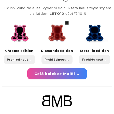
Luxusní vůně do auta. Vyber si edici, která ladí s tvým stylem
– a s kódem
LETO10
ušetříš 10 %.
Chrome Edition
Diamonds Edition
Metallic Edition
Prohlédnout →
Prohlédnout →
Prohlédnout →
Celá kolekce MaiBi →