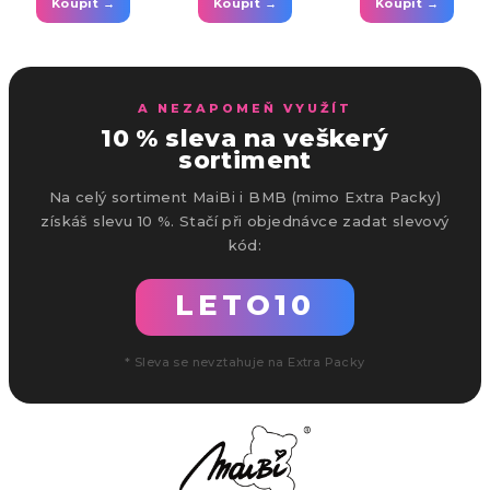
Koupit →
Koupit →
Koupit →
A NEZAPOMEŇ VYUŽÍT
10 % sleva na veškerý
sortiment
Na celý sortiment MaiBi i BMB (mimo Extra Packy)
získáš slevu 10 %. Stačí při objednávce zadat slevový
kód:
LETO10
* Sleva se nevztahuje na Extra Packy