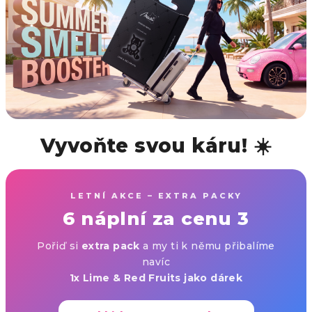
Vyvoňte svou káru! ☀️
LETNÍ AKCE – EXTRA PACKY
6 náplní za cenu 3
Pořiď si
extra pack
a my ti k němu přibalíme
navíc
1x Lime & Red Fruits jako dárek