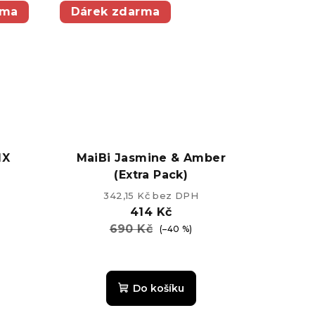
z
rma
Dárek zdarma
5
k.
hvězdiček.
IX
MaiBi Jasmine & Amber
(Extra Pack)
342,15 Kč bez DPH
414 Kč
690 Kč
(–40 %)
é
Průměrné
ní
hodnocení
Do košíku
u
produktu
je