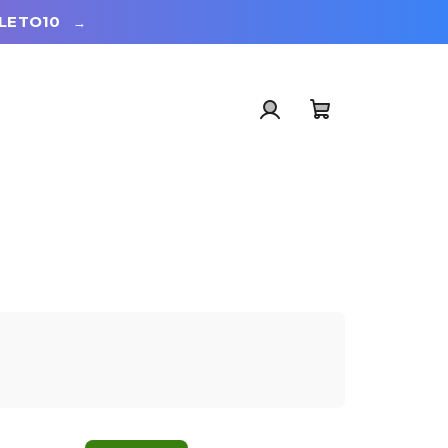
LETO10
→
Přihlášení
Nákupní
košík