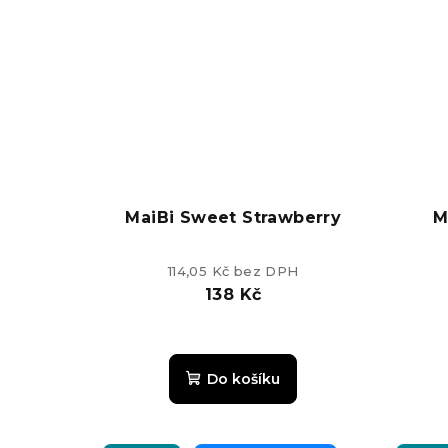
ů
MaiBi Sweet Strawberry
M
114,05 Kč bez DPH
138 Kč
Do košíku