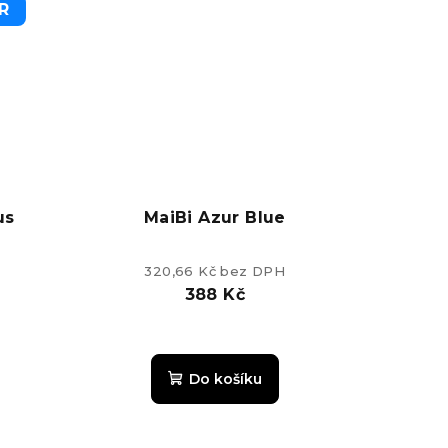
R
k.
us
MaiBi Azur Blue
320,66 Kč bez DPH
388 Kč
é
Průměrné
ní
hodnocení
Do košíku
u
produktu
je
5,0