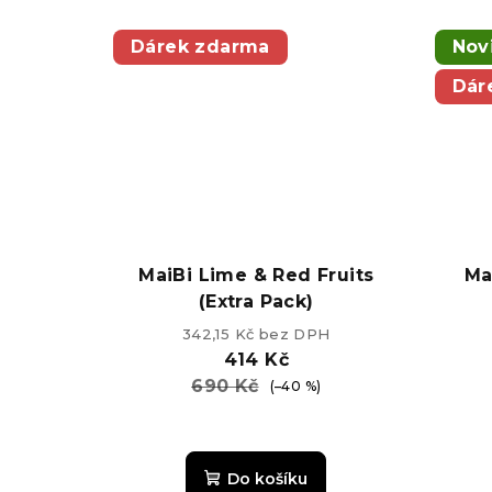
z
5
Dárek zdarma
Nov
hvězdiček.
Dár
MaiBi Lime & Red Fruits
Ma
(Extra Pack)
342,15 Kč bez DPH
414 Kč
690 Kč
(–40 %)
Do košíku