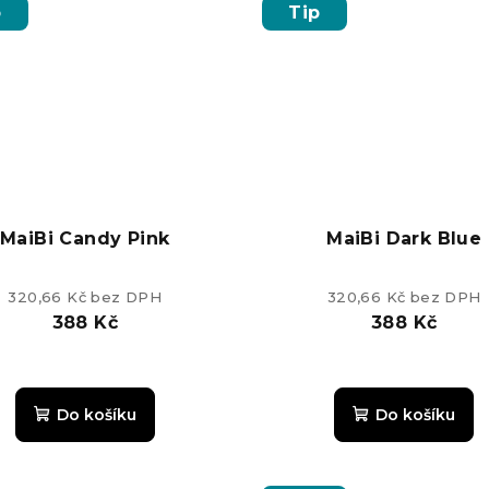
z
p
Tip
5
hvězdiče
MaiBi Candy Pink
MaiBi Dark Blue
320,66 Kč bez DPH
320,66 Kč bez DPH
388 Kč
388 Kč
Průměrné
Průměrn
hodnocení
hodnoce
Do košíku
Do košíku
produktu
produkt
je
je
4,8
5,0