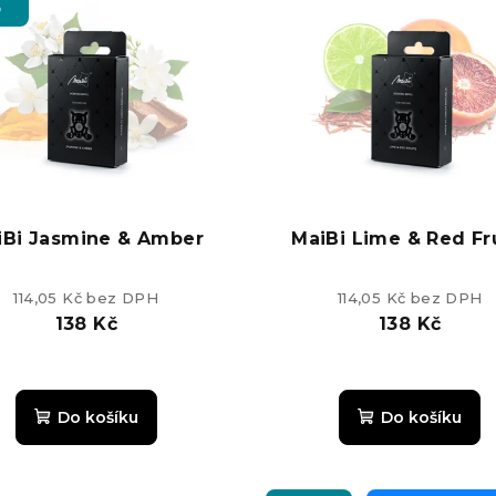
p
iBi Jasmine & Amber
MaiBi Lime & Red Fr
114,05 Kč bez DPH
114,05 Kč bez DPH
138 Kč
138 Kč
Průměrné
Průměrn
hodnocení
hodnoce
Do košíku
Do košíku
produktu
produkt
je
je
4,0
5,0