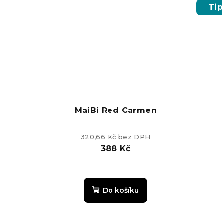
z
Ti
5
hvězdiček.
MaiBi Red Carmen
320,66 Kč bez DPH
388 Kč
Do košíku