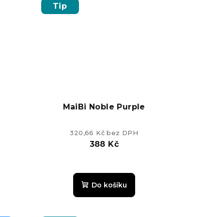
z
Tip
5
k.
hvězdiček.
MaiBi Noble Purple
320,66 Kč bez DPH
388 Kč
Průměrné
hodnocení
Do košíku
produktu
je
5,0