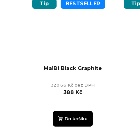
Tip
BESTSELLER
Ti
MaiBi Black Graphite
320,66 Kč bez DPH
388 Kč
Průměrné
hodnocení
Do košíku
produktu
je
5,0