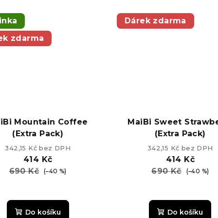
z
5,0
5
z
inka
Dárek zdarma
hvězdiček.
5
ek zdarma
hvězdiče
iBi Mountain Coffee
MaiBi Sweet Strawb
(Extra Pack)
(Extra Pack)
342,15 Kč bez DPH
342,15 Kč bez DPH
414 Kč
414 Kč
690 Kč
690 Kč
(–40 %)
(–40 %)
Průměrné
hodnocení
Do košíku
Do košíku
produktu