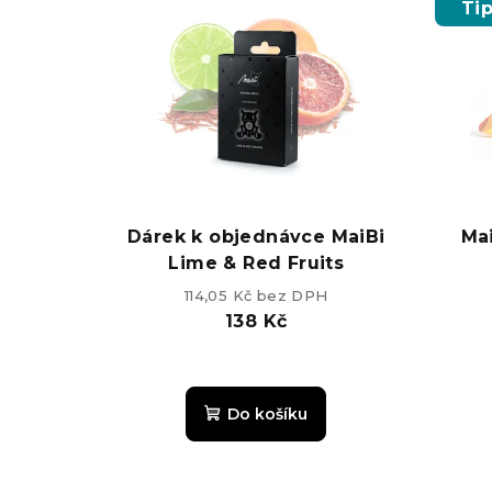
e
Ti
ý
n
p
í
i
p
s
r
p
o
r
Dárek k objednávce MaiBi
Ma
d
Lime & Red Fruits
o
u
114,05 Kč bez DPH
d
138 Kč
k
u
t
k
ů
Do košíku
t