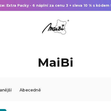
ce:
Extra Packy - 6 náplní za cenu 3 + sleva 10 % s kódem
MaiBi
anější
Abecedně