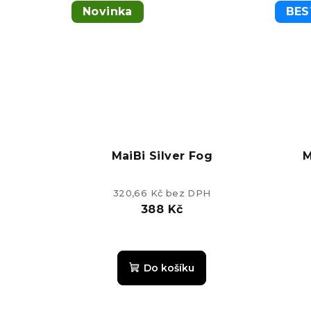
Novinka
BES
MaiBi Silver Fog
M
320,66 Kč bez DPH
388 Kč
Průměrné
hodnocení
Do košíku
produktu
je
5,0