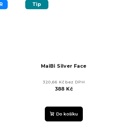
z
R
Tip
5
hvězdiček.
MaiBi Silver Face
320,66 Kč bez DPH
388 Kč
é
Průměrné
ní
hodnocení
Do košíku
u
produktu
je
5,0