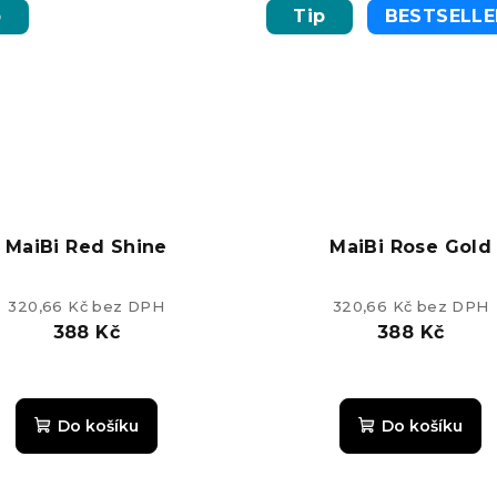
p
Tip
BESTSELLE
MaiBi Red Shine
MaiBi Rose Gold
320,66 Kč bez DPH
320,66 Kč bez DPH
388 Kč
388 Kč
Průměrné
Průměrn
hodnocení
hodnoce
Do košíku
Do košíku
produktu
produkt
je
je
5,0
5,0