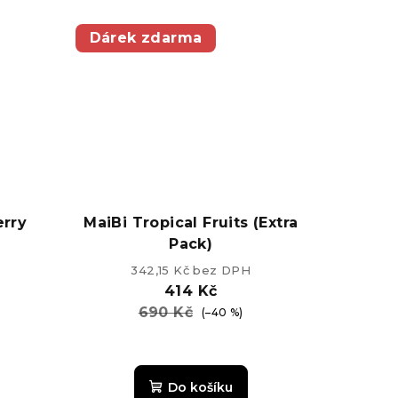
5,0
z
Dárek zdarma
5
k.
hvězdiček.
erry
MaiBi Tropical Fruits (Extra
Pack)
342,15 Kč bez DPH
414 Kč
690 Kč
(–40 %)
Do košíku