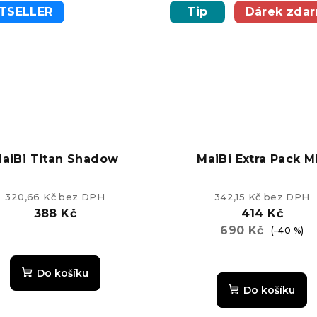
z
z
TSELLER
Tip
Dárek zda
5
5
hvězdiček.
hvězdiče
aiBi Titan Shadow
MaiBi Extra Pack M
320,66 Kč bez DPH
342,15 Kč bez DPH
388 Kč
414 Kč
690 Kč
(–40 %)
Průměrné
hodnocení
Průměrn
Do košíku
produktu
hodnoce
Do košíku
je
produkt
5,0
je