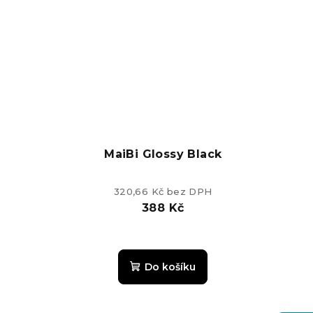
z
5
hvězdiček.
MaiBi Glossy Black
320,66 Kč bez DPH
388 Kč
Průměrné
hodnocení
Do košíku
produktu
je
4,2