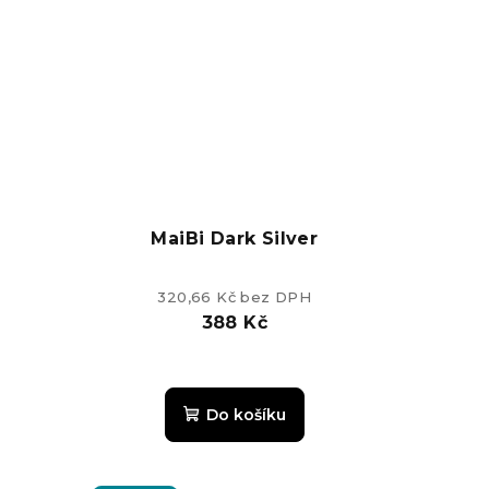
z
5
k.
hvězdiček.
MaiBi Dark Silver
320,66 Kč bez DPH
388 Kč
é
Průměrné
ní
hodnocení
Do košíku
u
produktu
je
5,0