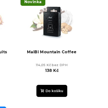
Novinka
uits
MaiBi Mountain Coffee
114,05 Kč bez DPH
138 Kč
é
ní
Do košíku
u