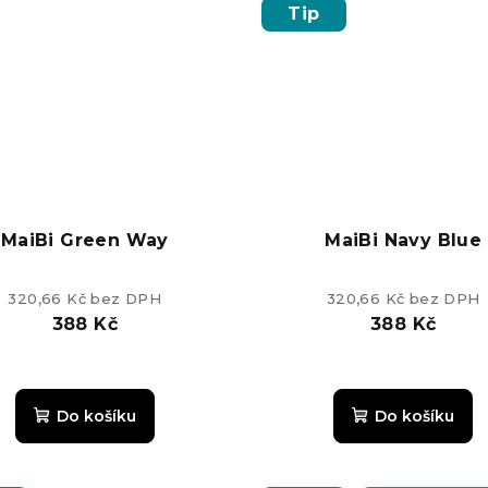
z
z
Tip
5
5
hvězdiček.
hvězdiče
MaiBi Green Way
MaiBi Navy Blue
320,66 Kč bez DPH
320,66 Kč bez DPH
388 Kč
388 Kč
Do košíku
Do košíku